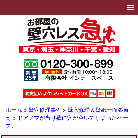
ホーム
壁穴修理事例
壁穴修理＆壁紙一面張替
え
ドアノブが当り壁に穴が空いてしまったケー
ス。