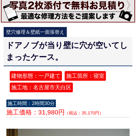
壁穴修理＆壁紙一面張替え
ドアノブが当り壁に穴が空いてし
まったケース。
建物形態：一戸建て
施工箇所：寝室
施工地：名古屋市天白区
施工時間：2時間30分
施工価格：31,980円
（税込：35,170円）