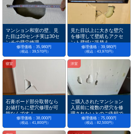
マンション和室の壁、見
見た目以上に大きな壁穴
た目は20センチ実は30セ
を修理して壁紙もアクセ
ンチの壁穴修理
ント壁紙に張替え
修理価格：35,980円
修理価格：39,980円
（税込：39,570円）
（税込：43,970円）
寝室
洋室
石膏ボード部分取替なら
ご購入されたマンション
お値打ちに壁穴修理が可
入居前に複数の壁穴を修
能なんです！
理されたいとのご依頼で
修理価格：38,000円
修理価格：75,000円
す。
（税込：41,800円）
（税込：82,500円）