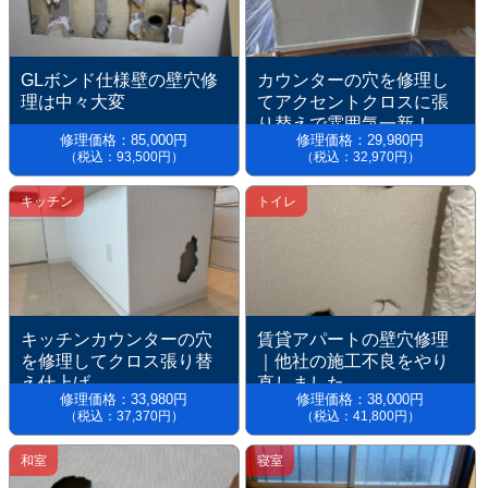
GLボンド仕様壁の壁穴修
カウンターの穴を修理し
理は中々大変
てアクセントクロスに張
り替えで雰囲気一新！
修理価格：85,000円
修理価格：29,980円
（税込：93,500円）
（税込：32,970円）
キッチン
トイレ
キッチンカウンターの穴
賃貸アパートの壁穴修理
を修理してクロス張り替
｜他社の施工不良をやり
え仕上げ
直しました。
修理価格：33,980円
修理価格：38,000円
（税込：37,370円）
（税込：41,800円）
和室
寝室