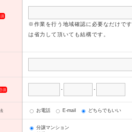
必須
※作業を行う地域確認に必要なだけで
は省力して頂いても結構です。
-
-
必須
お電話
E-mail
どちらでもいい
法
分譲マンション