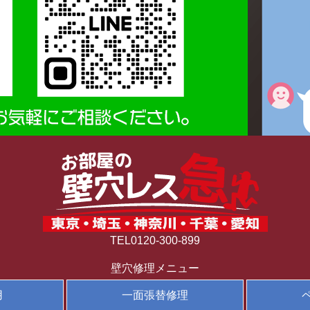
TEL0120-300-899
壁穴修理メニュー
用
一面張替修理