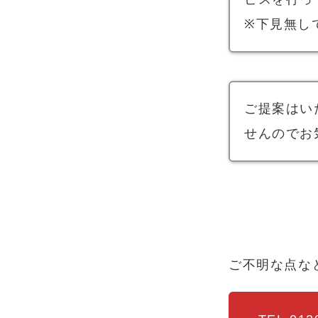
※下見無し
ご提案はい
せんのでお
ご不明な点な