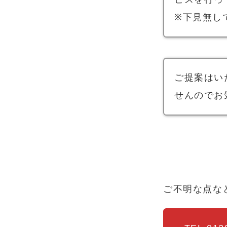
※下見無し
ご提案はい
せんのでお
ご不明な点な