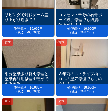
リビングで対戦ゲーム盛
コンセント部分の石膏ボ
り上がり過ぎて！
ード破損修理でも綺麗に
仕上がります。
修理価格：18,980円
修理価格：18,980円
（税込：20,870円）
（税込：20,870円）
廊下
寝室
部分壁紙張り替え修理と
８年前のストライプ柄ク
壁紙再利用修理比較がで
ロスの壁穴修理でもこの
きる実例
通り！
修理価格：16,980円
修理価格：18,980円
（税込：18,670円）
（税込：20,870円）
室内
和室