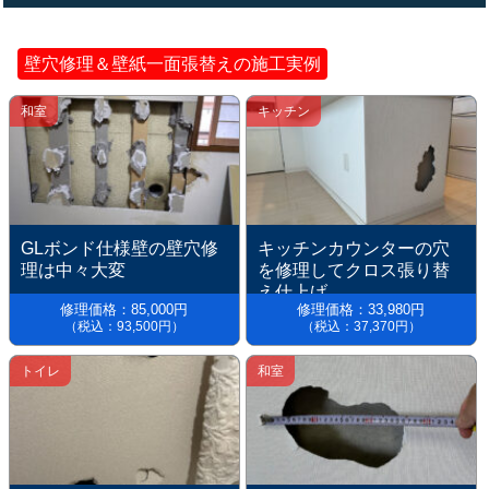
壁穴修理＆壁紙一面張替えの施工実例
和室
キッチン
GLボンド仕様壁の壁穴修
キッチンカウンターの穴
理は中々大変
を修理してクロス張り替
え仕上げ
修理価格：85,000円
修理価格：33,980円
（税込：93,500円）
（税込：37,370円）
トイレ
和室