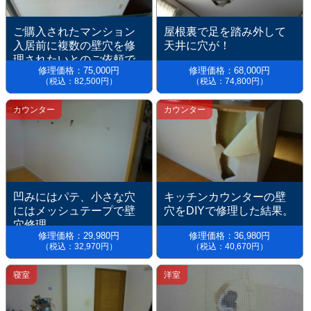
ご購入されたマンション
屋根裏で足を踏み外して
入居前に複数の壁穴を修
天井に穴が！
理されたいとのご依頼で
修理価格：75,000円
修理価格：68,000円
す。
（税込：82,500円）
（税込：74,800円）
カウンター
カウンター
凹みにはパテ、小さな穴
キッチンカウンターの壁
にはメッシュテープで壁
穴をDIYで修理した結果。
穴修理
修理価格：29,980円
修理価格：36,980円
（税込：32,970円）
（税込：40,670円）
寝室
洋室