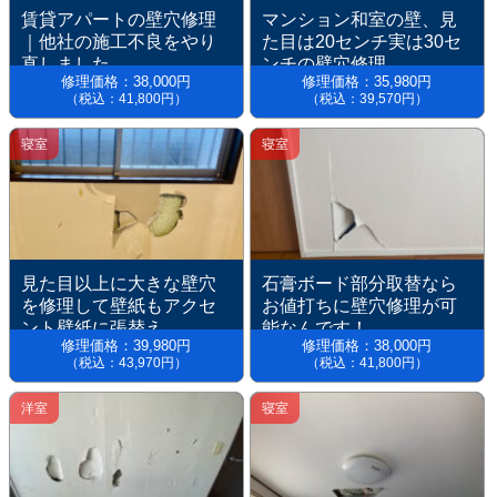
賃貸アパートの壁穴修理
マンション和室の壁、見
｜他社の施工不良をやり
た目は20センチ実は30セ
直しました。
ンチの壁穴修理
修理価格：38,000円
修理価格：35,980円
（税込：41,800円）
（税込：39,570円）
寝室
寝室
見た目以上に大きな壁穴
石膏ボード部分取替なら
を修理して壁紙もアクセ
お値打ちに壁穴修理が可
ント壁紙に張替え
能なんです！
修理価格：39,980円
修理価格：38,000円
（税込：43,970円）
（税込：41,800円）
洋室
寝室